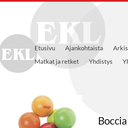
Etusivu
Ajankohtaista
Arkis
ensaajat ry
Matkat ja retket
Yhdistys
Y
Boccia