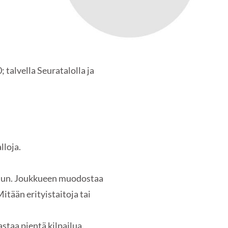
; talvella Seuratalolla ja
lloja.
telun. Joukkueen muodostaa
 Mitään erityistaitoja tai
staa pientä kilpailua.