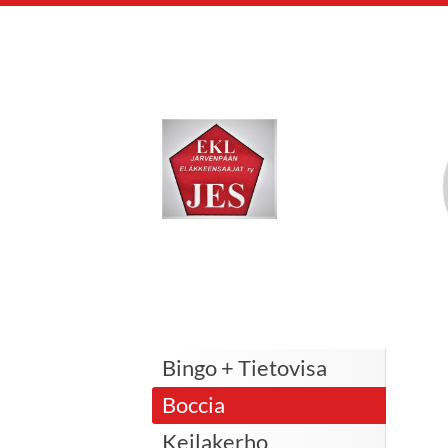
Siirry
sivun
sisältöön
Järvenpään Eläkke
Bingo + Tietovisa
Boccia
Keilakerho