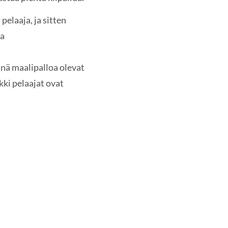
elaaja, ja sitten
sa
änä maalipalloa olevat
kki pelaajat ovat