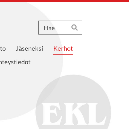
Haku
Hae
to
Jäseneksi
Kerhot
hteystiedot