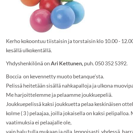
Kerho kokoontuu tiistaisin ja torstaisin klo 10.00 - 12.00
kesällä ulkokentällä.
Yhdyshenkilönä on
Ari Kettunen,
puh. 050 352 5392.
Boccia on kevennetty muoto betanque'sta.
Pelissä heitetään sisällä nahkapalloja ja ulkona muovipa
Me harjoittelemme ja pelaamme joukkuepeliä.
Joukkuepelissä kaksi joukkuetta pelaa keskinäisen ot
kolme ( 3 ) pelaajaa, joilla jokaisella on kaksi pelipalloa.
vaatimuksia ei pelaajalle ole,
vain halu tulla mukaan ja olla leppoisasti yhdessä, harra