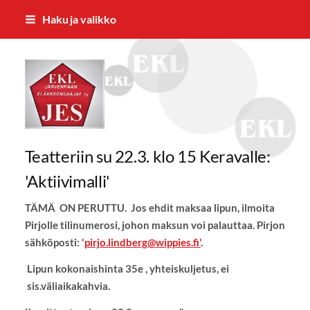
Siirry
Haku ja valikko
sivun
sisältöön
Järvenpään Eläkkeensaajat ry
Teatteriin su 22.3. klo 15 Keravalle:
'Aktiivimalli'
TÄMÄ ON PERUTTU. Jos ehdit maksaa lipun, ilmoita
Pirjolle tilinumerosi, johon maksun voi palauttaa. Pirjon
sähköposti: '
pirjo.lindberg@wippies.fi'
.
Lipun kokonaishinta 35e , yhteiskuljetus, ei
sis.väliaikakahvia.