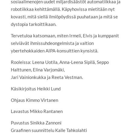
sosiaalimenojen uudet miljardisäästöt automatiikkaa ja
robotiikkaa kehittämällä. Käpyhovissa mietitään nyt
kovasti, mitä siellä ilmiöpöydissä puuhataan ja mitä se
dystopia tarkoittikaan.
Tervetuloa katsomaan, miten Irmeli, Elvis ja kumppanit
selviävät ihmissuhdeongelmista ja valtion
ybertehokkaiden AIPA-konsulttien kynsistä.
​Rooleissa: Leena Uotila, Anna-Leena Sipilä, Seppo
Halttunen, Elina Varjomäki,
Jari Vainionkukka ja Reeta Vestman.
​Käsikirjoitus Heikki Lund
Ohjaus Kimmo Virtanen
Lavastus Mikko Rantanen
Puvustus Sinikka Zannoni
Graafinen suunnittelu Kalle Tahkolahti