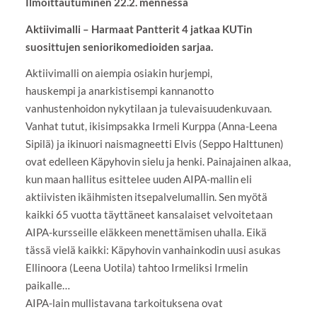
Ilmoittautuminen 22.2. mennessä
Aktiivimalli – Harmaat Pantterit 4 jatkaa KUTin
suosittujen seniorikomedioiden sarjaa.
Aktiivimalli on aiempia osiakin hurjempi,
hauskempi ja anarkistisempi kannanotto
vanhustenhoidon nykytilaan ja tulevaisuudenkuvaan.
Vanhat tutut, ikisimpsakka Irmeli Kurppa (Anna-Leena
Sipilä) ja ikinuori naismagneetti Elvis (Seppo Halttunen)
ovat edelleen Käpyhovin sielu ja henki. Painajainen alkaa,
kun maan hallitus esittelee uuden AIPA-mallin eli
aktiivisten ikäihmisten itsepalvelumallin. Sen myötä
kaikki 65 vuotta täyttäneet kansalaiset velvoitetaan
AIPA-kursseille eläkkeen menettämisen uhalla. Eikä
tässä vielä kaikki: Käpyhovin vanhainkodin uusi asukas
Ellinoora (Leena Uotila) tahtoo Irmeliksi Irmelin
paikalle…
AIPA-lain mullistavana tarkoituksena ovat